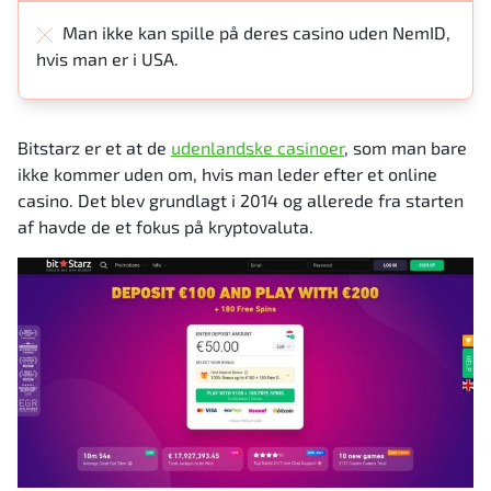
Man ikke kan spille på deres casino uden NemID,
hvis man er i USA.
Bitstarz er et at de
udenlandske casinoer
, som man bare
ikke kommer uden om, hvis man leder efter et online
casino. Det blev grundlagt i 2014 og allerede fra starten
af havde de et fokus på kryptovaluta.