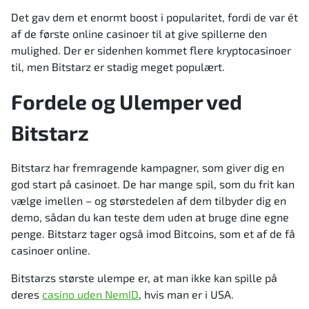
Det gav dem et enormt boost i popularitet, fordi de var ét
af de første online casinoer til at give spillerne den
mulighed. Der er sidenhen kommet flere kryptocasinoer
til, men Bitstarz er stadig meget populært.
Fordele og Ulemper ved
Bitstarz
Bitstarz har fremragende kampagner, som giver dig en
god start på casinoet. De har mange spil, som du frit kan
vælge imellen – og størstedelen af dem tilbyder dig en
demo, sådan du kan teste dem uden at bruge dine egne
penge. Bitstarz tager også imod Bitcoins, som et af de få
casinoer online.
Bitstarzs største ulempe er, at man ikke kan spille på
deres
casino uden NemID
, hvis man er i USA.