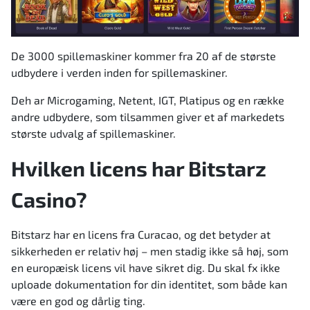
De 3000 spillemaskiner kommer fra 20 af de største
udbydere i verden inden for spillemaskiner.
Deh ar Microgaming, Netent, IGT, Platipus og en række
andre udbydere, som tilsammen giver et af markedets
største udvalg af spillemaskiner.
Hvilken licens har Bitstarz
Casino?
Bitstarz har en licens fra Curacao, og det betyder at
sikkerheden er relativ høj – men stadig ikke så høj, som
en europæisk licens vil have sikret dig. Du skal fx ikke
uploade dokumentation for din identitet, som både kan
være en god og dårlig ting.