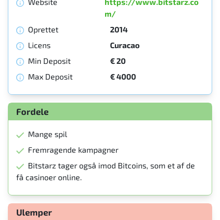
Website
https://www.bitstarz.co
m/
Oprettet
2014
Licens
Curacao
Min Deposit
€ 20
Max Deposit
€ 4000
Fordele
Mange spil
Fremragende kampagner
Bitstarz tager også imod Bitcoins, som et af de
få casinoer online.
Ulemper