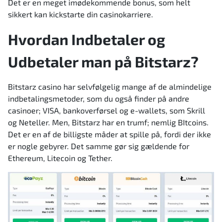
Det er en meget imødekommende bonus, som helt
sikkert kan kickstarte din casinokarriere.
Hvordan Indbetaler og
Udbetaler man på Bitstarz?
Bitstarz casino har selvfølgelig mange af de almindelige
indbetalingsmetoder, som du også finder på andre
casinoer; VISA, bankoverførsel og e-wallets, som Skrill
og Neteller. Men, Bitstarz har en trumf; nemlig BItcoins.
Det er en af de billigste måder at spille på, fordi der ikke
er nogle gebyrer. Det samme gør sig gældende for
Ethereum, Litecoin og Tether.