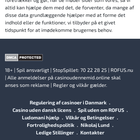
altid kan hjælpe dem med det, de forventer, da mange af
disse data grundlæggende hjælper med at forme det
indhold eller de funktioner, vi tilbyder på et givet
tidspunkt for at imødekomme brugernes behov.
18+ | Spil ansvarligt | StopSpillet: 70 22 28 25 | ROFUS.nu
| Alle anmeldelser på casinoudennemid.online skal
anses som reklame | Regler og vilkår gælder.
Regulering af casinoer i Danmark
Casino uden dansk licens
Spil uden om ROFUS
Ludomani hjælp
Vilkår og Betingelser
Fortrolighedspolitik
Nikolaj Lund
Ledige Stillinger
Kontakter