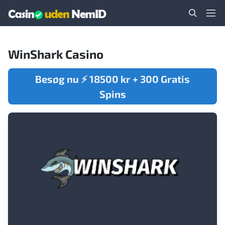
Udenlandske casinoer
S
P
e
r
Søg efter:
S
S
a
i
k
k
r
WinShark Casino
m
i
i
c
a
p
p
h
Besøg nu ⚡️ 18500 kr + 300 Gratis
r
t
t
y
Spins
o
o
M
n
c
e
a
o
n
v
n
u
i
t
g
e
a
n
t
t
i
o
n