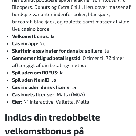
Bloopers, Donuts og Extra Chilli. Herudover masser af
bordspilsvarianter indenfor poker, blackjack,
baccarat, blackjack, og roulette samt masser af vilde
live casino borde.
Velkomstbonus
: Ja
Casino app
: Nej
Skattefrie gevinster for danske spillere
: Ja
Gennemsnitlig udbetalingstid
: 0 timer til 72 timer
afhængigt af din betalingsmetode.
Spil uden om ROFUS
: Ja
Spil uden NemID
: Ja
Casino uden dansk licens
: Ja
Casinoets licenser
: Malta (MGA)
Ejer:
N1 Interactive, Valletta, Malta
Indløs din tredobbelte
velkomstbonus på