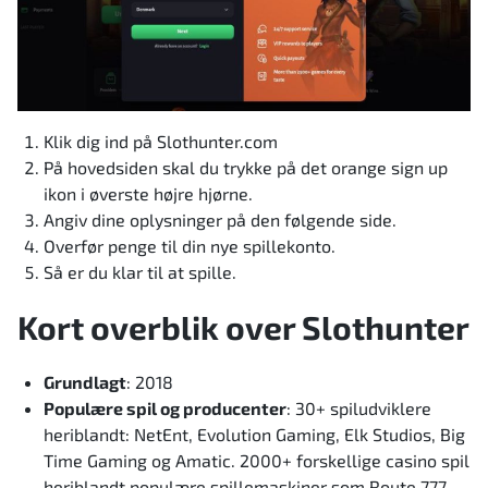
Klik dig ind på Slothunter.com
På hovedsiden skal du trykke på det orange sign up
ikon i øverste højre hjørne.
Angiv dine oplysninger på den følgende side.
Overfør penge til din nye spillekonto.
Så er du klar til at spille.
Kort overblik over Slothunter
Grundlagt
: 2018
Populære spil og producenter
: 30+ spiludviklere
heriblandt: NetEnt, Evolution Gaming, Elk Studios, Big
Time Gaming og Amatic. 2000+ forskellige casino spil
heriblandt populære spillemaskiner som Route 777,