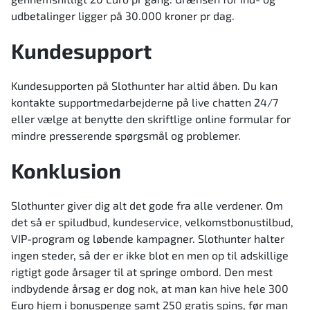
udbetalinger ligger på 30.000 kroner pr dag.
Kundesupport
Kundesupporten på Slothunter har altid åben. Du kan
kontakte supportmedarbejderne på live chatten 24/7
eller vælge at benytte den skriftlige online formular for
mindre presserende spørgsmål og problemer.
Konklusion
Slothunter giver dig alt det gode fra alle verdener. Om
det så er spiludbud, kundeservice, velkomstbonustilbud,
VIP-program og løbende kampagner. Slothunter halter
ingen steder, så der er ikke blot en men op til adskillige
rigtigt gode årsager til at springe ombord. Den mest
indbydende årsag er dog nok, at man kan hive hele 300
Euro hjem i bonuspenge samt 250 gratis spins, før man