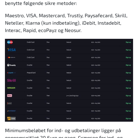
benytte følgende sikre metoder:
Maestro, VISA, Mastercard, Trustly, Paysafecard, Skrill,
Neteller, Klarna (kun indbetaling), iDebit, Instadebit,
Interac, Rapid, ecoPayz og Neosur.
Minimumsbeløbet for ind- og udbetalinger ligger på
gennemsnitligt 20 Euro pr gang. Grænsen for ind- og