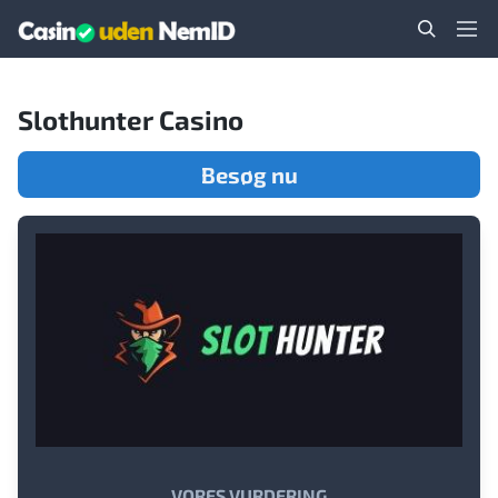
Udenlandske casinoer
S
P
e
r
Søg efter:
S
S
a
i
k
k
r
Slothunter Casino
m
i
i
c
a
p
p
h
Besøg nu
r
t
t
y
o
o
M
n
c
e
a
o
n
v
n
u
i
t
g
e
a
n
t
t
i
o
n
VORES VURDERING