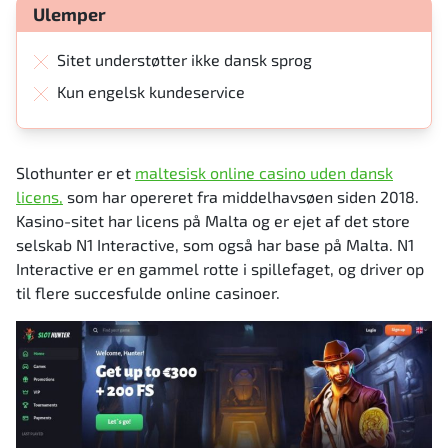
Ulemper
Sitet understøtter ikke dansk sprog
Kun engelsk kundeservice
Slothunter er et
maltesisk online casino uden dansk
licens,
som har opereret fra middelhavsøen siden 2018.
Kasino-sitet har licens på Malta og er ejet af det store
selskab N1 Interactive, som også har base på Malta. N1
Interactive er en gammel rotte i spillefaget, og driver op
til flere succesfulde online casinoer.