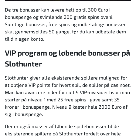
De tre bonusser kan levere helt op til 300 Euro i
bonuspenge og svimlende 200 gratis spins oveni.
Samtlige bonusser, free spins og indbetalingsbonusser,
skal gennemspilles 50 gange, før du kan udbetale dem
til din egen konto.
VIP program og løbende bonusser på
Slothunter
Slothunter giver alle eksisterende spillere mulighed for
at optjene VIP points for hvert spil, de spiller på casinoet.
Man kan avancere indenfor i alt 9 VIP-niveauer hvor man
starter på niveau 1 med 25 free spins i gave samt 35
kroner i bonuspenge. Niveau 9 kaster hele 2000 Euro af
sig i bonuspenge.
Der er også masser af løbende spillebonusser til de
eksisterende spillere på Slothunter fordelt over hele