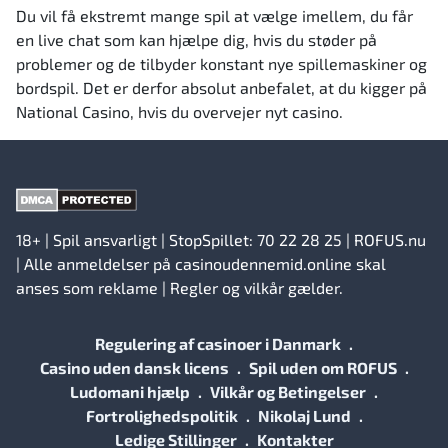
Du vil få ekstremt mange spil at vælge imellem, du får
en live chat som kan hjælpe dig, hvis du støder på
problemer og de tilbyder konstant nye spillemaskiner og
bordspil. Det er derfor absolut anbefalet, at du kigger på
National Casino, hvis du overvejer nyt casino.
18+ | Spil ansvarligt | StopSpillet: 70 22 28 25 | ROFUS.nu
| Alle anmeldelser på casinoudennemid.online skal
anses som reklame | Regler og vilkår gælder.
Regulering af casinoer i Danmark
Casino uden dansk licens
Spil uden om ROFUS
Ludomani hjælp
Vilkår og Betingelser
Fortrolighedspolitik
Nikolaj Lund
Ledige Stillinger
Kontakter