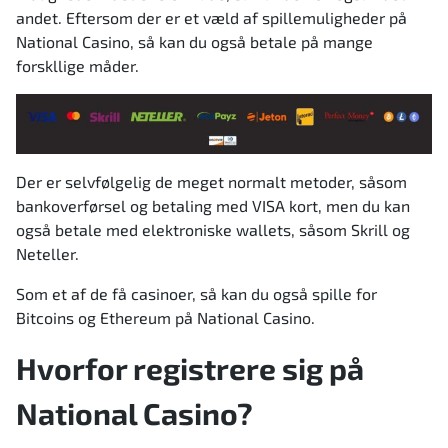
andet. Eftersom der er et væld af spillemuligheder på
National Casino, så kan du også betale på mange
forskllige måder.
Der er selvfølgelig de meget normalt metoder, såsom
bankoverførsel og betaling med VISA kort, men du kan
også betale med elektroniske wallets, såsom Skrill og
Neteller.
Som et af de få casinoer, så kan du også spille for
Bitcoins og Ethereum på National Casino.
Hvorfor registrere sig på
National Casino?