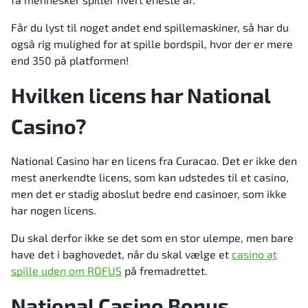
Får du lyst til noget andet end spillemaskiner, så har du
også rig mulighed for at spille bordspil, hvor der er mere
end 350 på platformen!
Hvilken licens har National
Casino?
National Casino har en licens fra Curacao. Det er ikke den
mest anerkendte licens, som kan udstedes til et casino,
men det er stadig aboslut bedre end casinoer, som ikke
har nogen licens.
Du skal derfor ikke se det som en stor ulempe, men bare
have det i baghovedet, når du skal vælge et
casino at
spille uden om ROFUS
på fremadrettet.
National Casino Bonus