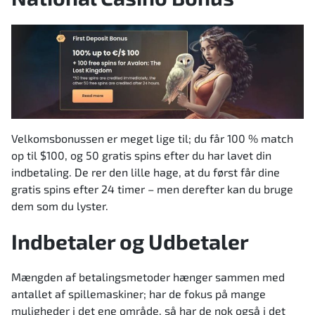
Velkomsbonussen er meget lige til; du får 100 % match
op til $100, og 50 gratis spins efter du har lavet din
indbetaling. De rer den lille hage, at du først får dine
gratis spins efter 24 timer – men derefter kan du bruge
dem som du lyster.
Indbetaler og Udbetaler
Mængden af betalingsmetoder hænger sammen med
antallet af spillemaskiner; har de fokus på mange
muligheder i det ene område, så har de nok også i det