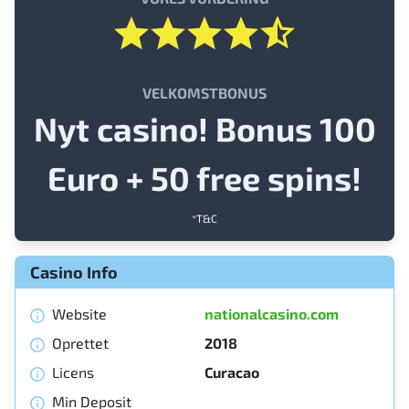
VELKOMSTBONUS
Nyt casino! Bonus 100
Euro + 50 free spins!
*T&C
Casino Info
Website
nationalcasino.com
Oprettet
2018
Licens
Curacao
Min Deposit