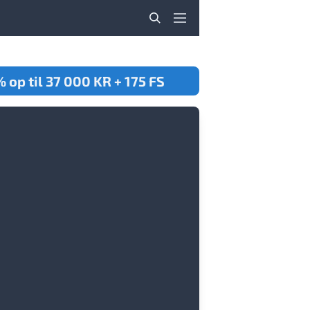
Skattefrie gevinster med MGA licens 💰
S
P
e
r
a
i
r
m
op til 37 000 KR + 175 FS
c
a
h
r
y
M
e
n
u