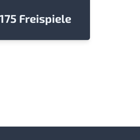
175 Freispiele