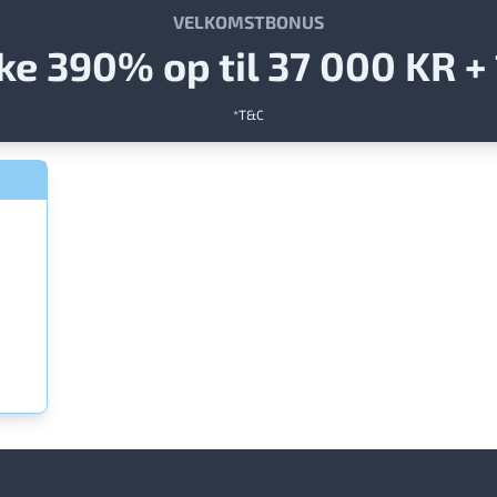
VELKOMSTBONUS
 390% op til 37 000 KR + 
*T&C